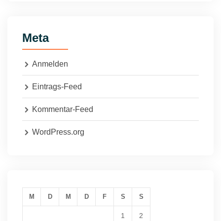
Meta
Anmelden
Eintrags-Feed
Kommentar-Feed
WordPress.org
M
D
M
D
F
S
S
1
2